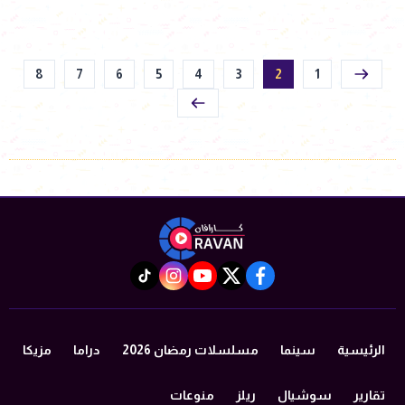
8
7
6
5
4
3
2
1
instagram
tiktok
youtube
twitter
facebook
الرئيسية
سينما
مسلسلات رمضان 2026
دراما
مزيكا
تقارير
سوشيال
ريلز
منوعات