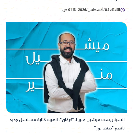
الثلاثاء 04/أغسطس/2026 - 01:18 ص
السيناريست ميشيل منير لـ "كرڤان": انهيت كتابة مسلسل جديد
باسم "طيف نور"