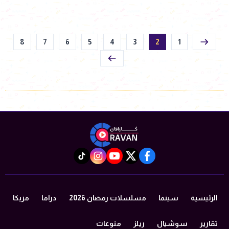
8
7
6
5
4
3
2
1
instagram
tiktok
youtube
twitter
facebook
الرئيسية
سينما
مسلسلات رمضان 2026
دراما
مزيكا
تقارير
سوشيال
ريلز
منوعات