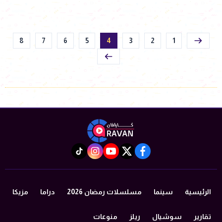
8
7
6
5
4
3
2
1
instagram
tiktok
youtube
twitter
facebook
الرئيسية
سينما
مسلسلات رمضان 2026
دراما
مزيكا
تقارير
سوشيال
ريلز
منوعات