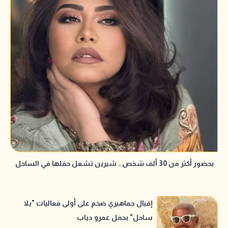
بحضور أكثر من 30 ألف شخص.. شيرين تشعل حفلها في الساحل
إقبال جماهيري ضخم على أولى فعاليات "يلا
ساحل" بحفل عمرو دياب