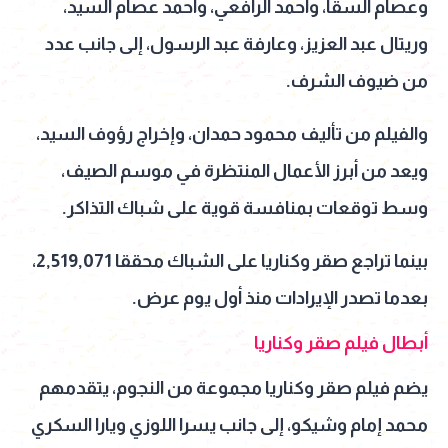
وعصام السقا، وأحمد الرافعي، وأحمد عصام السيد،
وريتال عبد العزيز، وعارفة عبد الرسول، إلى جانب عدد
من ضيوف الشرف.
والفيلم من تأليف محمود حمدان، وإخراج رؤوف السيد،
ويعد من أبرز الأعمال المنتظرة في موسم الصيف،
وسط توقعات بمنافسة قوية على شباك التذاكر.
بينما تراجع صقر وكناريا على الشباك محققا 2,519,071،
بعدما تصدر الإيرادات منذ أول يوم عرض.
أبطال فيلم صقر وكناريا
يضم فيلم صقر وكناريا مجموعة من النجوم، يتقدمهم
محمد إمام وشيكو، إلى جانب يسرا اللوزي ويارا السكري