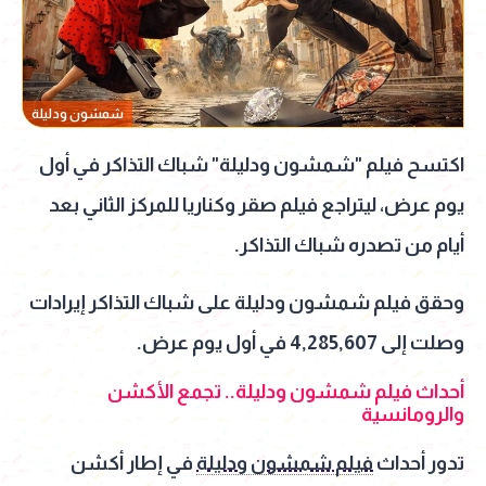
شمشون ودليلة
اكتسح فيلم "شمشون ودليلة" شباك التذاكر في أول
يوم عرض، ليتراجع فيلم صقر وكناريا للمركز الثاني بعد
أيام من تصدره شباك التذاكر.
وحقق فيلم شمشون ودليلة على شباك التذاكر إيرادات
وصلت إلى 4,285,607 في أول يوم عرض.
أحداث فيلم شمشون ودليلة.. تجمع الأكشن
والرومانسية
تدور أحداث
فيلم شمشون ودليلة
في إطار أكشن