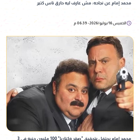
محمد إمام عن نجاحه: مش عارف ليه حارق ناس كتير
الخميس 16/يوليو/2026 - 06:39 م
محمد إمام يحتفل بتحقيق "صقر وكناريا" 100 مليون جنيه في 3