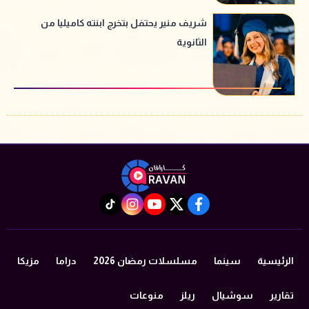
شريف منير يحتفل بتخرج ابنته كاميليا من
الثانوية
instagram
tiktok
youtube
twitter
facebook
الرئيسية
سينما
مسلسلات رمضان 2026
دراما
مزيكا
تقارير
سوشيال
ريلز
منوعات