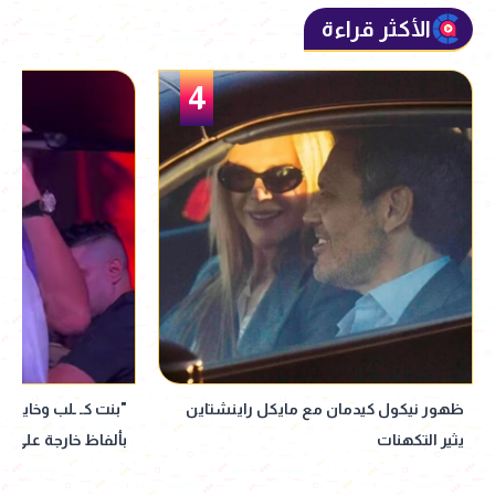
الأكثر قراءة
5
"بنت كـ ـلب وخاينة".. حمو بيكا يثير الجدل
إيهاب فهمي يشيد ب
بألفاظ خارجة على المسرح
انطلاق عروضها في 
للمسرح