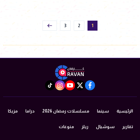
3
2
1
instagram
tiktok
youtube
twitter
facebook
الرئيسية
سينما
مسلسلات رمضان 2026
دراما
مزيكا
تقارير
سوشيال
ريلز
منوعات