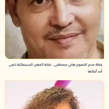
وفاة مدير التصوير هاني مصطفى.. نقابة المهن السينمائية تنعى
أحد أبنائها