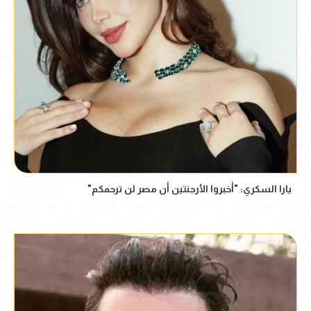
يارا السكري: "أخبروا الأرجنتين أن مصر لن ترحمكم"