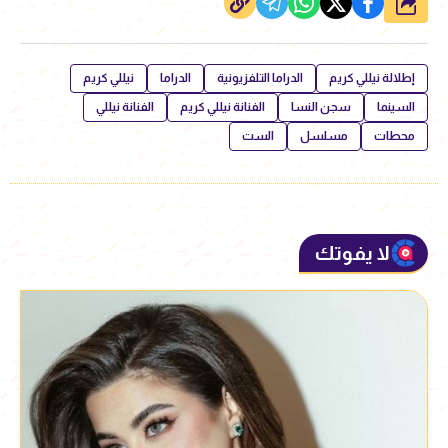
شارك
إطلالة نيللي كريم
الدراما التلفزيونية
الدراما
نيللي كريم
السينما
سجن النسا
الفنانة نيللي كريم
الفنانة نيللي
محطات
مسلسل
الست
لا يفوتك