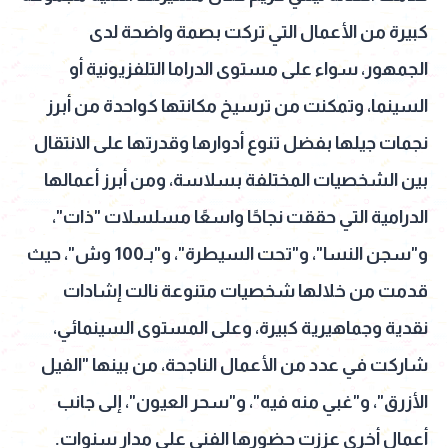
كبيرة من الأعمال التي تركت بصمة واضحة لدى
الجمهور، سواء على مستوى الدراما التلفزيونية أو
السينما، وتمكنت من ترسيخ مكانتها كواحدة من أبرز
نجمات جيلها بفضل تنوع أدوارها وقدرتها على الانتقال
بين الشخصيات المختلفة بسلاسة، ومن أبرز أعمالها
الدرامية التي حققت نجاحًا واسعًا مسلسلات "ذات"،
و"سجن النسا"، و"تحت السيطرة"، و"بـ100 وش"، حيث
قدمت من خلالها شخصيات متنوعة نالت إشادات
نقدية وجماهيرية كبيرة، وعلى المستوى السينمائي،
شاركت في عدد من الأعمال الناجحة، من بينها "الفيل
الأزرق"، و"غبي منه فيه"، و"سحر العيون"، إلى جانب
أعمال أخرى عززت حضورها الفني على مدار سنوات.