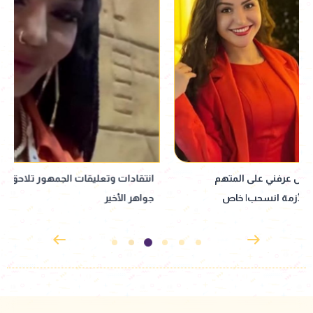
انتقادات وتعليقات الجمهور تلاحق ظهور
من "رابعة العدوية" 
جواهر الأخير
محطات في مشوار نب