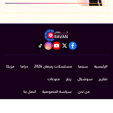
instagram
tiktok
youtube
twitter
facebook
الرئيسية
سينما
مسلسلات رمضان 2026
دراما
مزيكا
تقارير
سوشيال
ريلز
منوعات
من نحن
سياسة الخصوصية
اتصل بنا
©2024 caravan All Rights Reserved.
Powered by