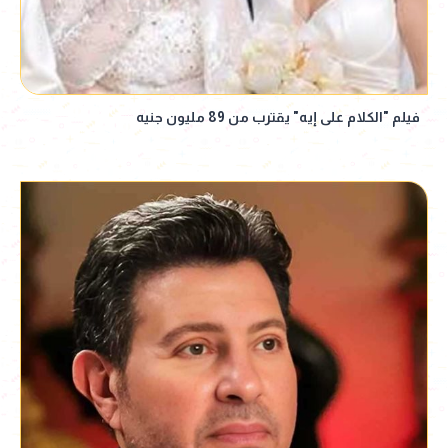
فيلم "الكلام على إيه" يقترب من 89 مليون جنيه