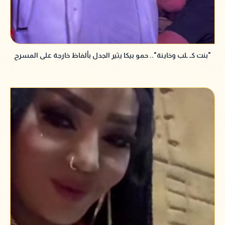
"بنت كـ ـلب وخاينة".. حمو بيكا يثير الجدل بألفاظ خارجة على المسرح