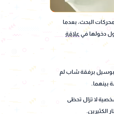
حركات البحث، بعدما
ول دخولها في
علاقة
وسيل برفقة شاب لم
ة بينهما.
صية لا تزال تحظى
 الكثيرين.