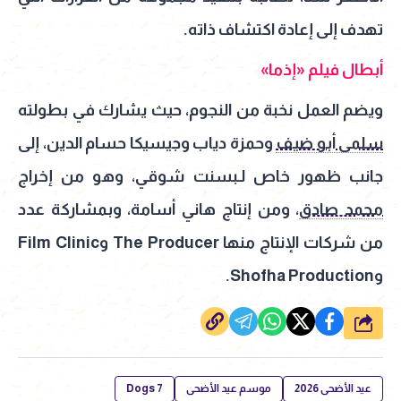
تهدف إلى إعادة اكتشاف ذاته.
أبطال فيلم «إذما»
ويضم العمل نخبة من النجوم، حيث يشارك في بطولته
سلمى أبو ضيف
وحمزة دياب وجيسيكا حسام الدين، إلى
جانب ظهور خاص لـبسنت شوقي، وهو من إخراج
محمد صادق
، ومن إنتاج هاني أسامة، وبمشاركة عدد
من شركات الإنتاج منها The Producer وFilm Clinic
وShofha Production.
شارك
عيد الأضحى 2026
موسم عيد الأضحى
7 Dogs