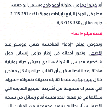
أما
فيلم إذما
من بطولة
أحمد داود
وسلمى أبو ضيف،
فجاء في المركز الرابع بإيرادات يومية بلغت 2.113.291
جنيه، مقابل 13.330 تذكرة.
قصة فيلم «إذما»
ويخوض
فيلم
«
إذما
» المنافسة ضمن
موسم عيد
الأضحى
، وتدور أحداثه في إطار درامي إنساني حول
شخصية «عيسى الشواف»، الذي يعيش حياة روتينية
هادئة بعد انفصاله، قبل أن تنقلب حياته بشكل مفاجئ
خلال
عيد ميلاده
، عندما تقابله صديقة طفولته «سيرا»،
التي تقدم له مجموعة من أشرطة الفيديو القديمة التي
سجّلها في مراهقته، ليجد نفسه أمام رسائل من نسخه
الأصغر سنًا، تطالبه بتنفيذ مجموعة من القرارات التي