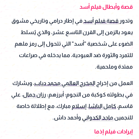
قصة وأبطال فيلم أسد
وتدور
قصة فيلم أسد
في إطار درامي وتاريخي مشوق
يعود بالزمن إلى القرن التاسع عشر، والذي يُسلط
الضوء على شخصية "أسد" التي تتحول إلى رمز ملهم
للتمرد والثورة ضد العبودية، مما يدخله في صراعات
ممتدة وملحمية.
العمل من إخراج
المخرج العالمي محمد دياب
، ويشارك
في بطولته كوكبة من النجوم؛ أبرزهم:
رزان جمال
، علي
قاسم،
كامل الباشا
،
إسلام
مبارك، مع إطلالة خاصة
للنجمين
ماجد الكدواني
وأحمد داش.
إيرادات فيلم إذما