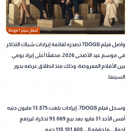
أبطال فيلم 7 Dogs
واصل فيلم 7DOGS تصدره لقائمة إيرادات شباك التذاكر
في موسم عيد الأضحى 2026، محققًا أعلى إيراد يومي
بين الأفلام المعروضة، وذلك منذ انطلاق عرضه بدور
السينما.
وسجل فيلم 7DOGS، إيرادات بلغت 13.875 مليون جنيه
أمس الأحد 31 مايو، بعد بيع 93.069 تذكرة، ليرتفع
إجمالي ما حققه إلى 118.181.608 جنيه.