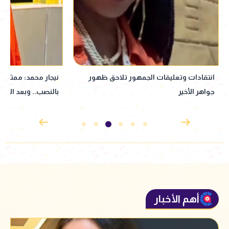
نيجار محمد: ممثل عرفني على المتهم
نبيلة عبيد تعود إ
بالنصب.. وبعد الأزمة انسحب| خاص
إذاعي جديد مأخوذ ع
القدوس
أهم الأخبار