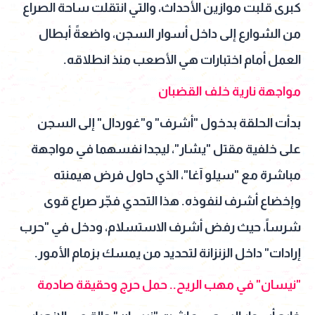
كبرى قلبت موازين الأحداث، والتي انتقلت ساحة الصراع
من الشوارع إلى داخل أسوار السجن، واضعةً أبطال
العمل أمام اختبارات هي الأصعب منذ انطلاقه.
مواجهة نارية خلف القضبان
بدأت الحلقة بدخول "أشرف" و"غوردال" إلى السجن
على خلفية مقتل "يشار"، ليجدا نفسهما في مواجهة
مباشرة مع "سيلو آغا"، الذي حاول فرض هيمنته
وإخضاع أشرف لنفوذه. هذا التحدي فجّر صراع قوى
شرساً، حيث رفض أشرف الاستسلام، ودخل في "حرب
إرادات" داخل الزنزانة لتحديد من يمسك بزمام الأمور.
"نيسان" في مهب الريح.. حمل حرج وحقيقة صادمة