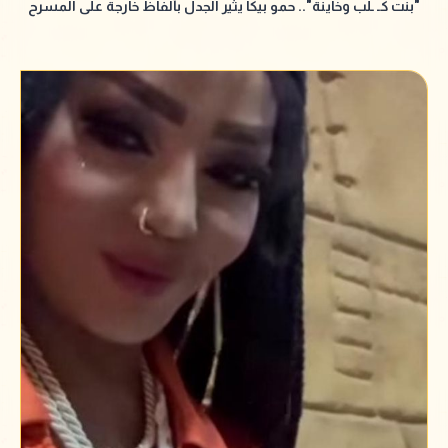
"بنت كـ ـلب وخاينة".. حمو بيكا يثير الجدل بألفاظ خارجة على المسرح