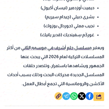
ديميت أوزدمير (نيسان أكيول)
بشرى دبيلي (چيدام سيريم)
نجيب مملي (جوردال بوزوك)
غوركَم سِفينديك (قدير يانيك)
ويعتبر
مسلسل حلم أشرف في موسمه الثاني
من أكثر
المسلسلات التركية لعام 2026 التي يبحث عنها
الجمهور ويشاهدها باستمرار، وتتصدر حلقات
المسلسل الجديدة محركات البحث وذلك بسبب أحداث
الأكشن والرومانسية التي تجمع أبطال العمل.
شارك