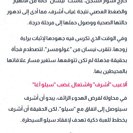
خارج أسوار السجن، عاشت "نيسان" حالة من الانهيار
والضغط العصبي نتيجة غياب أشرف، مما أدى إلى تدهور
حالتها الصحية ووصول حملها إلى مرحلة حرجة.
وفي الوقت الذي تكرس فيه جهودها لإثبات براءة
زوجها، تتقرب نيسان من "غولومسر"، لتصطدم فجأة
بحقيقة مذهلة لم تكن تتوقعها، ستغير مسار علاقاتها
بالمحيطين بها.
ألاعيب "أشرف" واشتعال غضب "سيلو آغا"
في محاولة لفرض الهدوء الزائف، يبدو أن أشرف
سيتوصل إلى اتفاق مع "سيلو"، لكن الحقيقة أن أشرف
يخطط للعبة ذكية تهدف لإفقاد سيلو السيطرة.