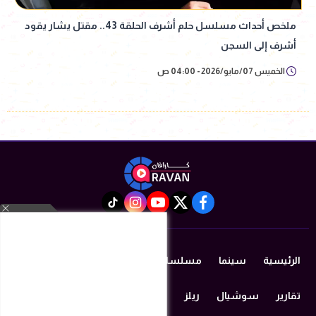
ملخص أحداث مسلسل حلم أشرف الحلقة 43.. مقتل يشار يقود
أشرف إلى السجن
الخميس 07/مايو/2026 - 04:00 ص
instagram
tiktok
youtube
twitter
facebook
الرئيسية
سينما
مسلسلات رمضان 2026
دراما
مزيكا
تقارير
سوشيال
ريلز
منوعات