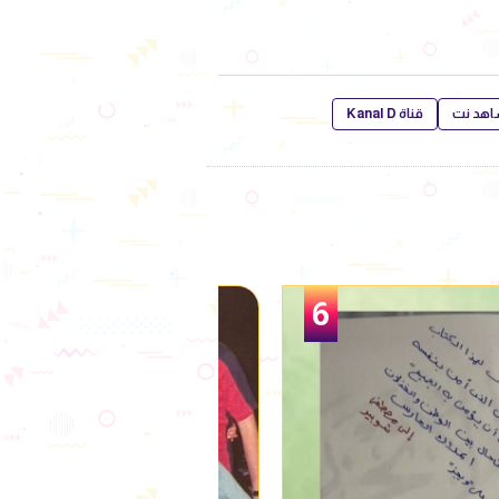
هد نت
قناة Kanal D
1