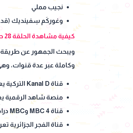
نجيب مملي
وغوركَم سِفينديك (قدي
كيفية مشاهدة الحلقة 28 حلم أشرف والقنوات الناقلة
وكاملة عبر عدة قنوات، وهي
قناة Kanal D التركية يعرض المسلسل باللغة التركية
منصة شاهد الرقمية ي
قناة MBC 4 وMBC دراما يعرض المسلسل مدبلجً
قناة الفجر الجزائرية 