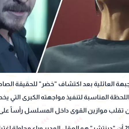
بهة العائلية بعد اكتشاف "خضر" للحقيقة الصادم
للحظة المناسبة لتنفيذ مواجهته الكبرى التي ي
ن تقلب موازين القوى داخل المسلسل رأساً عل
كما كشفت أحداث الحلقة 28 أن "دينتشر" هو العقل المدبر وراء م