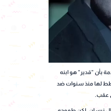
ة بأن "قدير" هو ابنه
خطط لها منذ سنوات ضد
ى عقب.
حاولة اغتيال نيسان، لكن طموحه