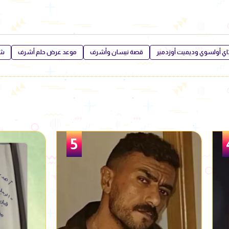
ي أولسوي وديميت أوزدمير
قصة نيسان وأشرف
موعد عرض حلم أشرف
شا
6