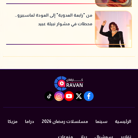
من "رابعة العدوية" إلى العودة لماسبيرو..
محطات في مشوار نبيلة عبيد
instagram
tiktok
youtube
twitter
facebook
الرئيسية
سينما
مسلسلات رمضان 2026
دراما
مزيكا
تقارير
سوشيال
ريلز
منوعات