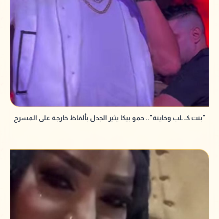
"بنت كـ ـلب وخاينة".. حمو بيكا يثير الجدل بألفاظ خارجة على المسرح