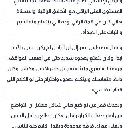
والرقي الإنساني أصبح قليلًا، قائلًا: «صعب جدًا تلاقي
المستوى الفني الراقي مع الأخلاق الراقية، والأستاذ
هاني كان في قمة الرقي، وده اللي بنتعلم منه القيم
والثبات على المبدأ».
وأشار مصطفى قمر إلى أن الراحل لم يكن يسيء لأحد
أبدًا، وكان يتمتع بهدوء شديد حتى في أصعب المواقف،
موضحًا: «عمري ما شفته زعل حد، ولا حتى مكشر، وكان
دايمًا متماسك وبيتكلم بهدوء واحترام حتى لو الكلام اللي
قدامه قاسي».
وتحدث قمر عن تواضع هاني شاكر، معتبرًا أن التواضع
من أهم صفات الكبار، وقال: «كان يطلع يجامل الناس
ويغني مع أي فرقة موجودة ويقول كلام حلو للناس..