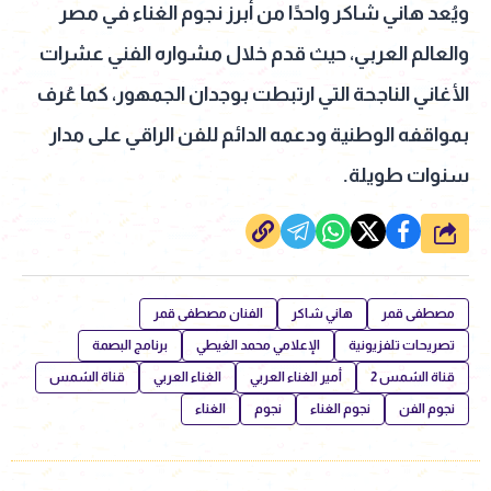
ويُعد هاني شاكر واحدًا من أبرز نجوم الغناء في مصر
والعالم العربي، حيث قدم خلال مشواره الفني عشرات
الأغاني الناجحة التي ارتبطت بوجدان الجمهور، كما عُرف
بمواقفه الوطنية ودعمه الدائم للفن الراقي على مدار
سنوات طويلة.
شارك
مصطفى قمر
هاني شاكر
الفنان مصطفى قمر
تصريحات تلفزيونية
الإعلامي محمد الغيطي
برنامج البصمة
قناة الشمس 2
أمير الغناء العربي
الغناء العربي
قناة الشمس
نجوم الفن
نجوم الغناء
نجوم
الغناء