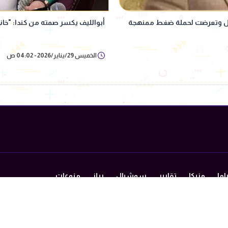
أبوالليف يكسر صمته من كندا: "خاني
الخميس 29/يناير/2026 - 04:02 ص
اما
مزيكا
تقارير
سوشيال
ريلز
منوعات