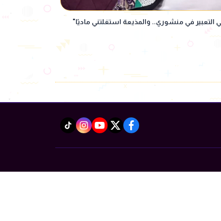
 التعبير في منشوري.. والمذيعة استغلتني ماديًا"
instagram
tiktok
youtube
twitter
facebook
Powered by