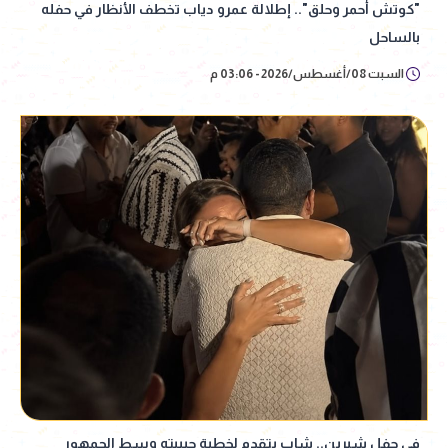
"كوتش أحمر وحلق".. إطلالة عمرو دياب تخطف الأنظار في حفله
بالساحل
السبت 08/أغسطس/2026 - 03:06 م
في حفل شيرين.. شاب يتقدم لخطبة حبيبته وسط الجمهور