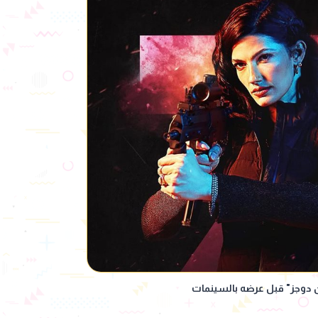
ن دوجز" قبل عرضه بالسينمات