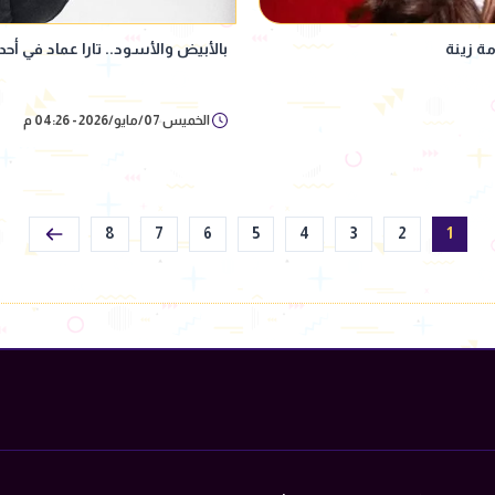
بالأبيض والأسود.. تارا عماد في أ
الخميس 07/مايو/2026 - 04:26 م
8
7
6
5
4
3
2
1