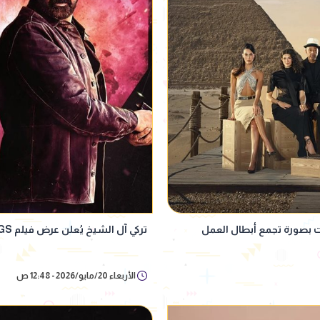
تركي آل الشيخ يُعلن عرض فيلم 7DOGS بتقنية "ScreenX" لأول مرة عربياً
الأربعاء 20/مايو/2026 - 12:48 ص