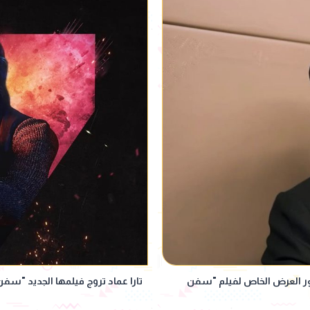
ضور العرض الخاص لفيلم "سفن
تارا عماد تروج فيلمها الجديد "سف