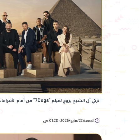
تركي آل الشيخ يروج لفيلم "7Dogs" من أمام الأهرامات بصورة تجمع أبطال العمل
الجمعة 22/مايو/2026 - 01:28 ص