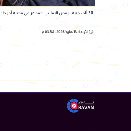
30 ألف جنيه.. رفض التماس أحمد عز في قضية أجر خادمة زينة
الأربعاء 13/مايو/2026 - 03:58 م