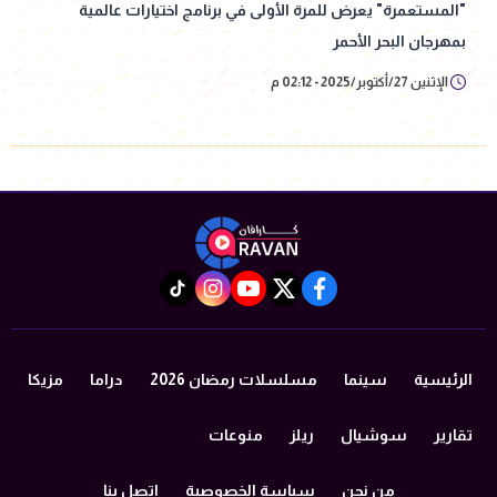
"المستعمرة" يعرض للمرة الأولى في برنامج اختيارات عالمية
بمهرجان البحر الأحمر
الإثنين 27/أكتوبر/2025 - 02:12 م
instagram
tiktok
youtube
twitter
facebook
الرئيسية
سينما
مسلسلات رمضان 2026
دراما
مزيكا
تقارير
سوشيال
ريلز
منوعات
من نحن
سياسة الخصوصية
اتصل بنا