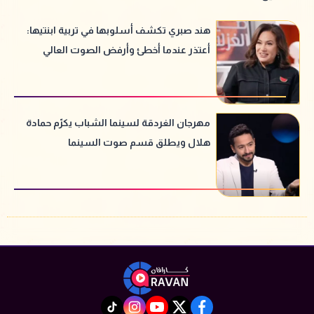
هند صبري تكشف أسلوبها في تربية ابنتيها:
أعتذر عندما أخطئ وأرفض الصوت العالي
مهرجان الغردقة لسينما الشباب يكرّم حمادة
هلال ويطلق قسم صوت السينما
instagram
tiktok
youtube
twitter
facebook