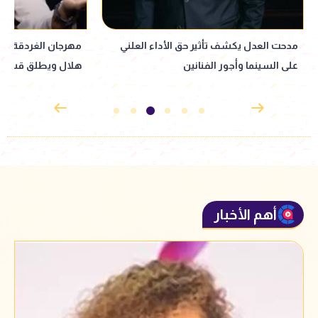
مهرجان الغردقة لسينما الشباب يكرّم حمادة
هلال ويطلق قسم صوت السينما
الإنجاب.. ورسالته ل
نجله
أهم الأخبار