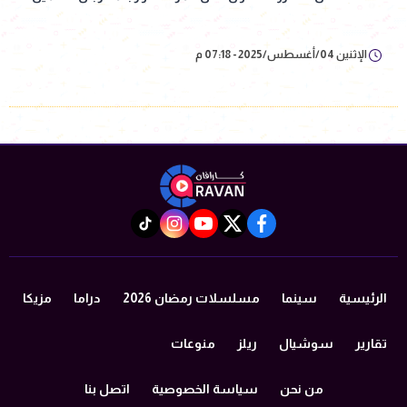
الإثنين 04/أغسطس/2025 - 07:18 م
instagram
tiktok
youtube
twitter
facebook
الرئيسية
سينما
مسلسلات رمضان 2026
دراما
مزيكا
تقارير
سوشيال
ريلز
منوعات
من نحن
سياسة الخصوصية
اتصل بنا