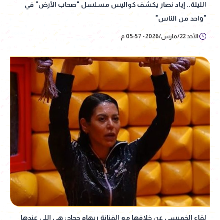
الليلة.. إياد نصار يكشف كواليس مسلسل "صحاب الأرض" في
"واحد من الناس"
الأحد 22/مارس/2026 - 05:57 م
لقاء الخميسي عن خلافها مع الفنانة ريهام حجاج: هي اللي عندها