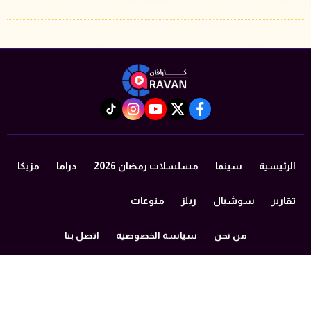
instagram
tiktok
youtube
twitter
facebook
الرئيسية
سينما
مسلسلات رمضان 2026
دراما
مزيكا
تقارير
سوشيال
ريلز
منوعات
من نحن
سياسة الخصوصية
اتصل بنا
©2024 caravan All Rights Reserved.
Powered by