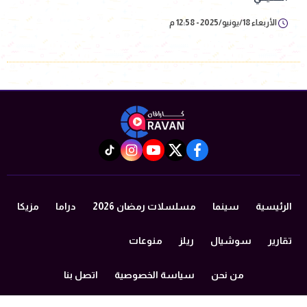
الأربعاء 18/يونيو/2025 - 12:58 م
instagram
tiktok
youtube
twitter
facebook
الرئيسية
سينما
مسلسلات رمضان 2026
دراما
مزيكا
تقارير
سوشيال
ريلز
منوعات
من نحن
سياسة الخصوصية
اتصل بنا
©2024 caravan All Rights Reserved.