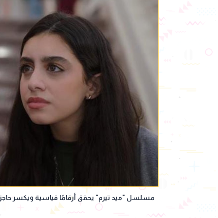
مسلسل "ميد تيرم" يحقق أرقامًا قياسية ويكسر حاجز 