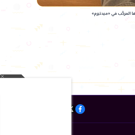
 المركّب في «ميدتيرم»
instagram
tiktok
youtube
twitter
facebook