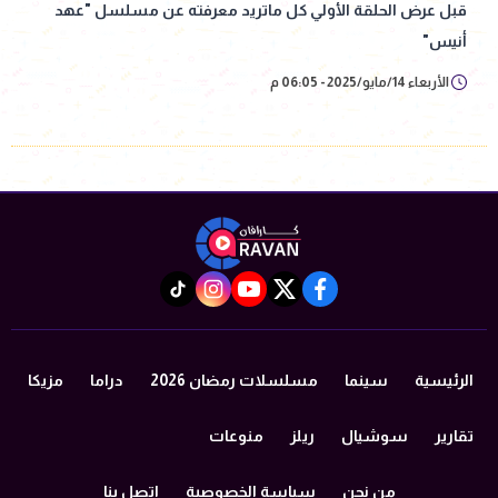
قبل عرض الحلقة الأولي كل ماتريد معرفته عن مسلسل "عهد
أنيس"
الأربعاء 14/مايو/2025 - 06:05 م
instagram
tiktok
youtube
twitter
facebook
الرئيسية
سينما
مسلسلات رمضان 2026
دراما
مزيكا
تقارير
سوشيال
ريلز
منوعات
من نحن
سياسة الخصوصية
اتصل بنا