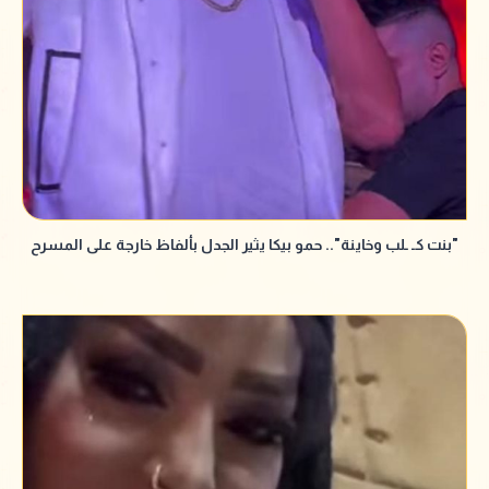
"بنت كـ ـلب وخاينة".. حمو بيكا يثير الجدل بألفاظ خارجة على المسرح