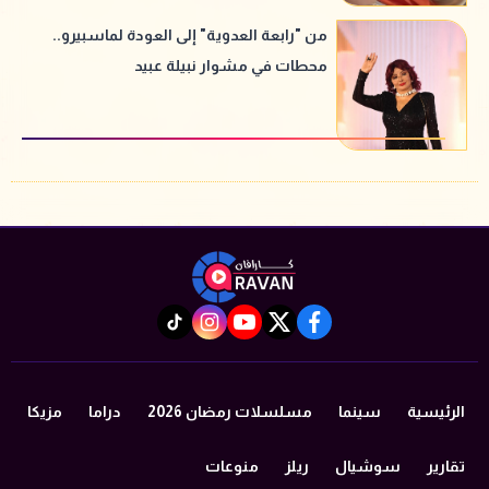
من "رابعة العدوية" إلى العودة لماسبيرو..
محطات في مشوار نبيلة عبيد
instagram
tiktok
youtube
twitter
facebook
الرئيسية
سينما
مسلسلات رمضان 2026
دراما
مزيكا
تقارير
سوشيال
ريلز
منوعات