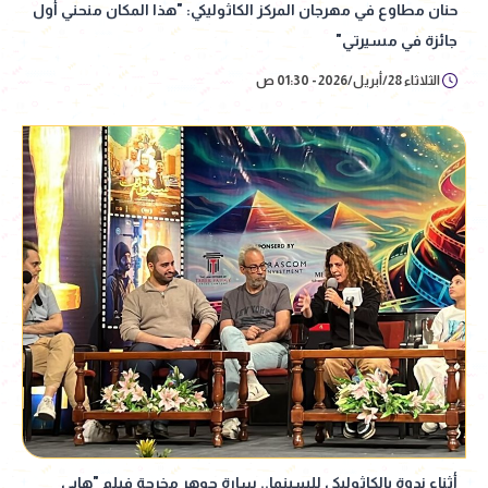
حنان مطاوع في مهرجان المركز الكاثوليكي: "هذا المكان منحني أول
جائزة في مسيرتي"
الثلاثاء 28/أبريل/2026 - 01:30 ص
أثناء ندوة بالكاثوليكي للسينما.. سارة جوهر مخرجة فيلم "هابي