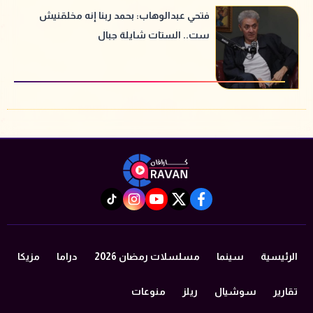
فتحي عبدالوهاب: بحمد ربنا إنه مخلقنيش
ست.. الستات شايلة جبال
instagram
tiktok
youtube
twitter
facebook
الرئيسية
سينما
مسلسلات رمضان 2026
دراما
مزيكا
تقارير
سوشيال
ريلز
منوعات