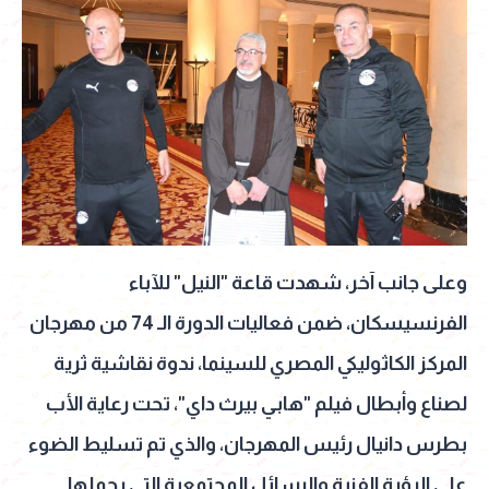
وعلى جانب آخر، شهدت قاعة "النيل" للآباء
الفرنسيسكان، ضمن فعاليات الدورة الـ 74 من مهرجان
المركز الكاثوليكي المصري للسينما، ندوة نقاشية ثرية
لصناع وأبطال فيلم "هابي بيرث داي"، تحت رعاية الأب
بطرس دانيال رئيس المهرجان، والذي تم تسليط الضوء
على الرؤية الفنية والرسائل المجتمعية التي يحملها