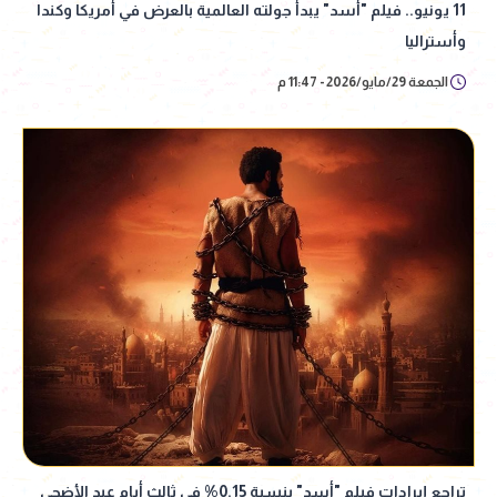
11 يونيو.. فيلم "أسد" يبدأ جولته العالمية بالعرض في أمريكا وكندا
وأستراليا
الجمعة 29/مايو/2026 - 11:47 م
تراجع إيرادات فيلم "أسد" بنسبة 0.15% في ثالث أيام عيد الأضحي