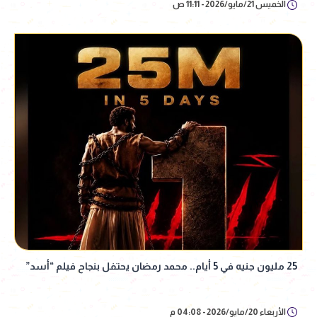
الخميس 21/مايو/2026 - 11:11 ص
25 مليون جنيه في 5 أيام.. محمد رمضان يحتفل بنجاح فيلم “أسد”
الأربعاء 20/مايو/2026 - 04:08 م