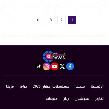
3
2
1
instagram
tiktok
youtube
twitter
facebook
الرئيسية
سينما
مسلسلات رمضان 2026
دراما
مزيكا
تقارير
سوشيال
ريلز
منوعات