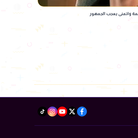
همة واتمنى يعجب الجمهور
instagram
tiktok
youtube
twitter
facebook