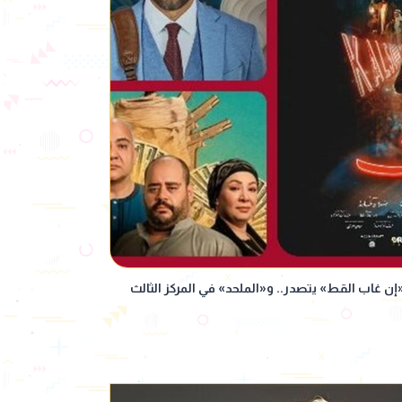
«إن غاب القط» يتصدر.. و«الملحد» في المركز الثالث