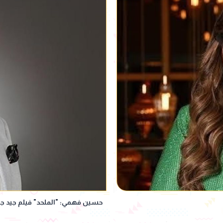
حسين فهمي: "الملحد" فيلم جيد جدًا