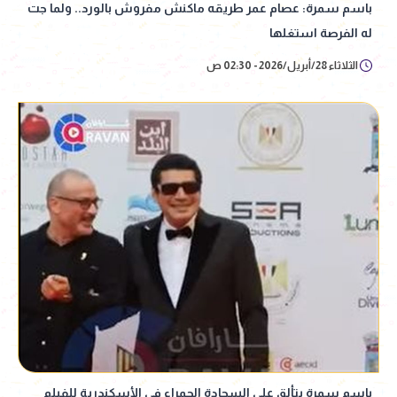
باسم سمرة: عصام عمر طريقه ماكنش مفروش بالورد.. ولما جت
له الفرصة استغلها
الثلاثاء 28/أبريل/2026 - 02:30 ص
باسم سمرة يتألق على السجادة الحمراء في الأسكندرية للفيلم