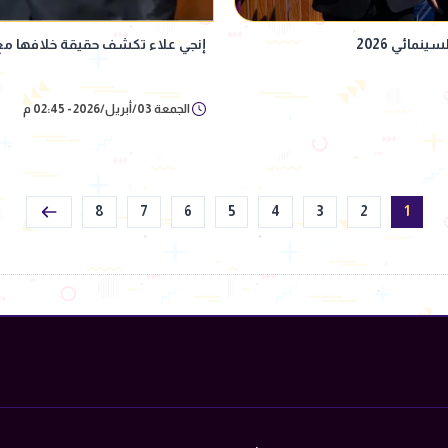
مائي 2026
إنجي علاء تكشف حقيقة خلافها م
الجمعة 03/أبريل/2026 - 02:45 م
8
7
6
5
4
3
2
1