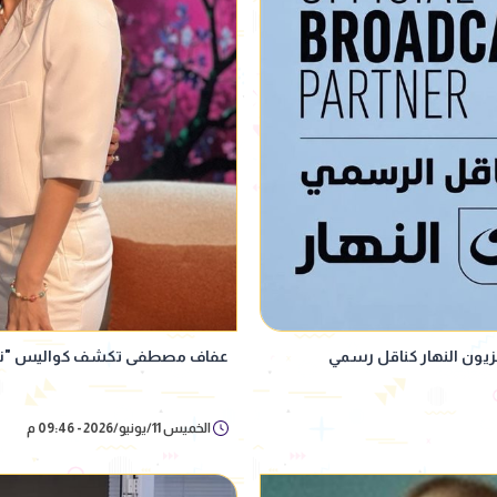
زيون النهار كناقل رسمي
عفاف مصطفى تكشف كواليس "نرجس
الخميس 11/يونيو/2026 - 09:46 م