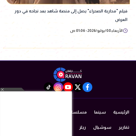
فيلم "محاربة الصحراء" يصل إلى منصة شاهد بعد نجاحه في دور
العرض
الأربعاء 08/يوليو/2026 - 01:06 ص
instagram
tiktok
youtube
twitter
facebook
الرئيسية
سينما
مسلسلات رمضان 2026
دراما
مزيكا
تقارير
سوشيال
ريلز
منوعات