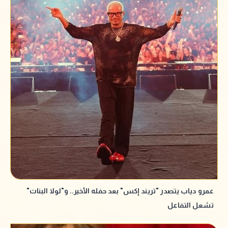
عمرو دياب يتصدر "تريند إكس" بعد حفله الأخير.. و"لولا البنات"
تشعل التفاعل