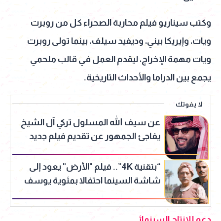
وكتب سيناريو فيلم محاربة الصحراء كل من روبرت
ويات، وإيريكا بيني، وديفيد سيلف، بينما تولى روبرت
ويات مهمة الإخراج، ليقدم العمل في قالب ملحمي
يجمع بين الدراما والأحداث التاريخية.
لا يفوتك
عن سيف الله المسلول تركي آل الشيخ
يفاجئ الجمهور عن تقديم فيلم جديد
يوثق «معركة اليرموك»
“بتقنية 4K”.. فيلم "الأرض" يعود إلى
شاشة السينما احتفالا بمئوية يوسف
شاهين
دعم للإنتاج السينمائي