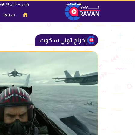
رئيس مجلس الإدارة
سينما
إخراج توني سكوت