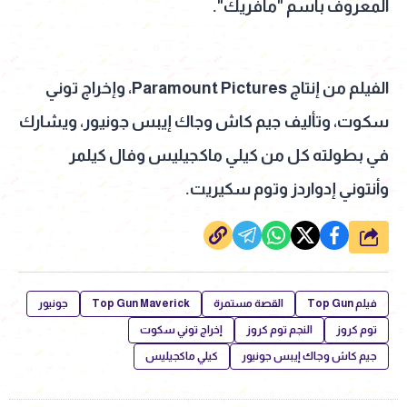
المعروف باسم "مافريك".
الفيلم من إنتاج Paramount Pictures، وإخراج توني
سكوت، وتأليف جيم كاش وجاك إيبس جونيور، ويشارك
في بطولته كل من كيلي ماكجيليس وفال كيلمر
وأنتوني إدواردز وتوم سكيريت.
شارك
فيلم Top Gun
القصة مستمرة
Top Gun Maverick
جونيور
توم كروز
النجم توم كروز
إخراج توني سكوت
جيم كاش وجاك إيبس جونيور
كيلي ماكجيليس