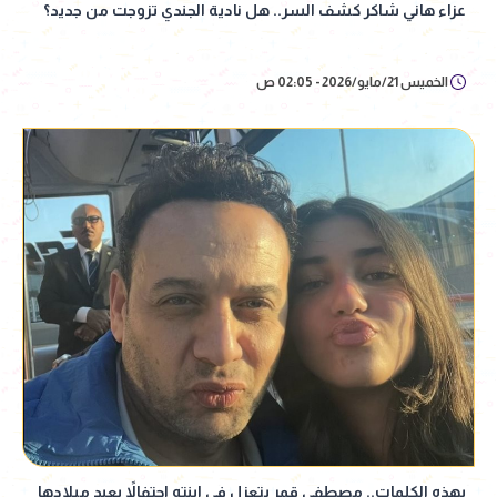
عزاء هاني شاكر كشف السر.. هل نادية الجندي تزوجت من جديد؟
الخميس 21/مايو/2026 - 02:05 ص
بهذه الكلمات.. مصطفى قمر يتعزل في ابنته احتفالاً بعيد ميلادها