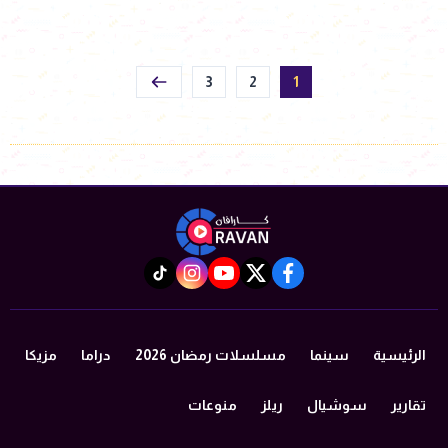
3
2
1
instagram
tiktok
youtube
twitter
facebook
الرئيسية
سينما
مسلسلات رمضان 2026
دراما
مزيكا
تقارير
سوشيال
ريلز
منوعات