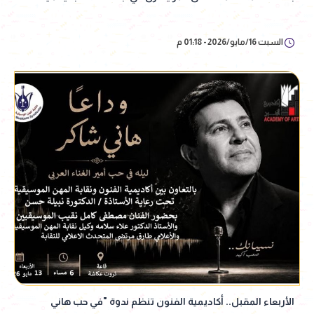
السبت 16/مايو/2026 - 01:18 م
الأربعاء المقبل.. أكاديمية الفنون تنظم ندوة "في حب هاني