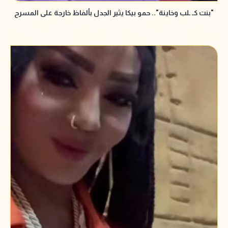
"بنت كـ ـلب وخاينة".. حمو بيكا يثير الجدل بألفاظ خارجة على المسرح