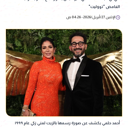
الغامض "تووليت"
الإثنين 27/أبريل/2026 - 04:26 ص
أحمد حلمي يكشف عن صورة رسمها بالزيت لمني زكي عام ١٩٩٩