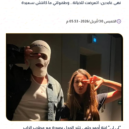
نهى عابدين: اتعرضت للخيانة.. وطفولتي ما كانتش سعيدة
الخميس 30/أبريل/2026 - 05:53 م
"لي لي" ابنة أحمد حلمي تثير الجدل بصورة مع مطرب الراب