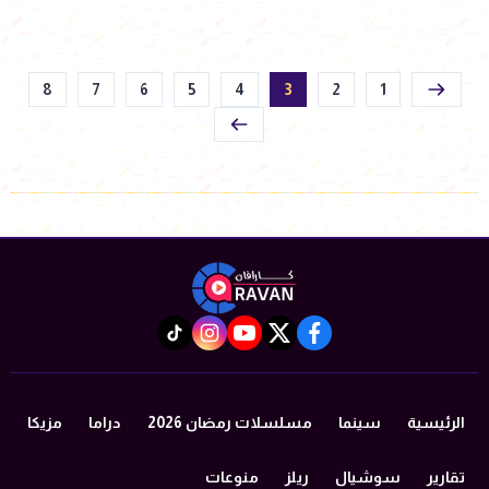
8
7
6
5
4
3
2
1
instagram
tiktok
youtube
twitter
facebook
الرئيسية
سينما
مسلسلات رمضان 2026
دراما
مزيكا
تقارير
سوشيال
ريلز
منوعات