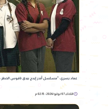
عماد يسري: "مسلسل أندر إيدج بيدق ناقوس الخطر ف
الثلاثاء 07/يوليو/2026 - 02:15 م