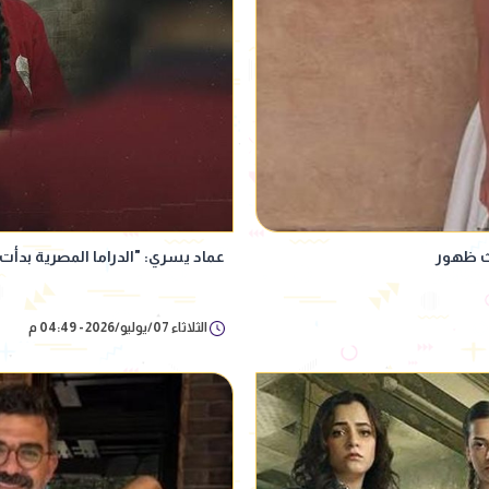
دث ظهور
عماد يسري: "الدراما المصرية بدأت 
الثلاثاء 07/يوليو/2026 - 04:49 م