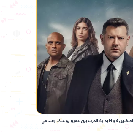
موعد عرض مسلسل الفرنساوي الحلقتين 3 و4| بداية الحرب بين عمرو يوسف وسامي