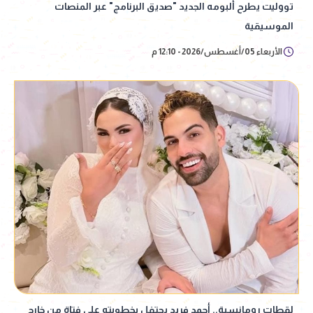
تووليت يطرح ألبومه الجديد "صديق البرنامج" عبر المنصات
الموسيقية
الأربعاء 05/أغسطس/2026 - 12:10 م
لقطات رومانسية.. أحمد فريد يحتفل بخطوبته على فتاة من خارج