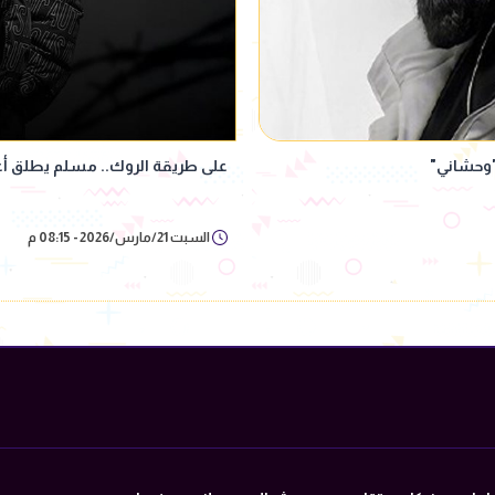
"وحشاني"
على طريقة الروك.. مسلم يطلق أغن
السبت 21/مارس/2026 - 08:15 م