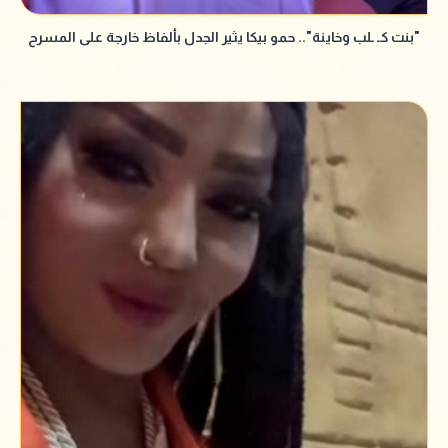
"بنت كـ ـلب وخاينة".. حمو بيكا يثير الجدل بألفاظ خارجة على المسرح