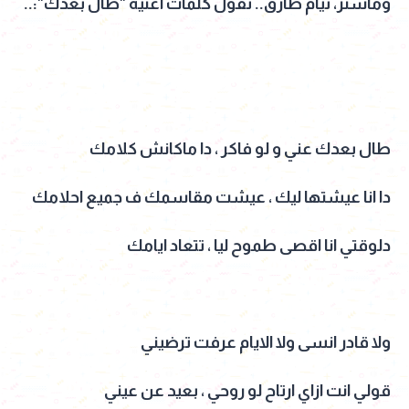
وماستر، تيام طارق.. تقول كلمات أغنية "طال بعدك":..
طال بعدك عني و لو فاكر ، دا ماكانش كلامك
دا انا عيشتها ليك ، عيشت مقاسمك ف جميع احلامك
دلوقتي انا اقصى طموح ليا ، تتعاد ايامك
ولا قادر انسى ولا الايام عرفت ترضيني
قولي انت ازاي ارتاح لو روحي ، بعيد عن عيني