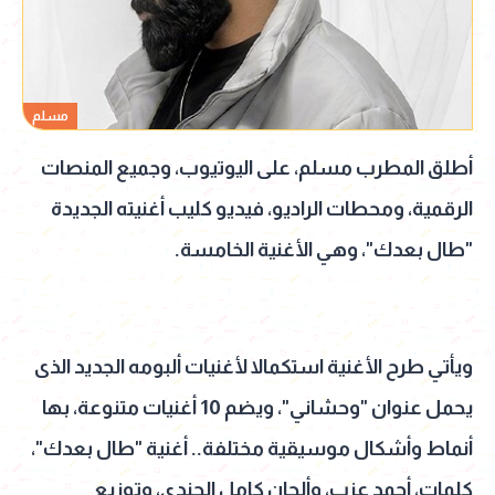
مسلم
أطلق المطرب مسلم، على اليوتيوب، وجميع المنصات
الرقمية، ومحطات الراديو، فيديو كليب أغنيته الجديدة
"طال بعدك"، وهي الأغنية الخامسة.
ويأتي طرح الأغنية استكمالا لأغنيات ألبومه الجديد الذى
يحمل عنوان "وحشاني"، ويضم 10 أغنيات متنوعة، بها
أنماط وأشكال موسيقية مختلفة.. أغنية "طال بعدك"،
كلمات، أحمد عزب، وألحان كامل الجندي، وتوزيع