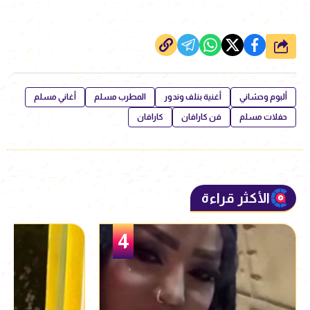
شارك
ألبوم وحشاني
أغنية بنلف وندور
المطرب مسلم
أغاني مسلم
حفلات مسلم
فن كارافان
كارافان
الأكثر قراءة
5