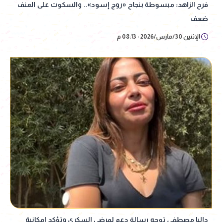
فرح الزاهد: مبسوطة بنجاح «روج إسود».. والسكوت على العنف
ضعف
الإثنين 30/مارس/2026 - 08:13 م
داليا مصطفى توجه رسالة دعم لمرضى السكري وتؤكد إمكانية