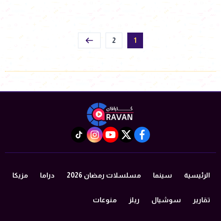
2
1
instagram
tiktok
youtube
twitter
facebook
الرئيسية
سينما
مسلسلات رمضان 2026
دراما
مزيكا
تقارير
سوشيال
ريلز
منوعات