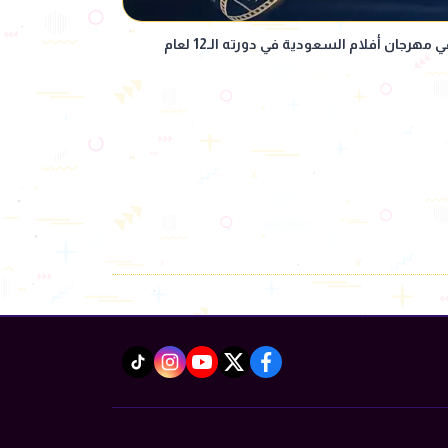
القائمة الكاملة للأفلام المشاركة في مهرجان أفلام السعودية في دورته الـ12 لعام
instagram
tiktok
youtube
twitter
facebook