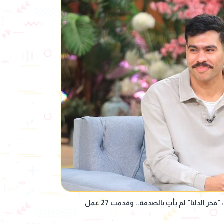
أحمد رمزي لـ "معكم منى الشاذلي": "فخر الدلتا" لم يأتِ بالصدفة.. وقدمت 27 عمل