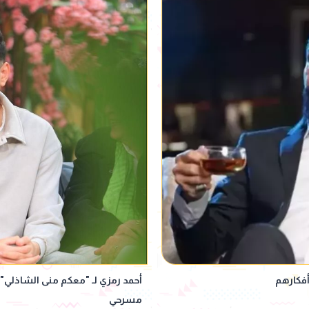
فكارهم
مسرحي