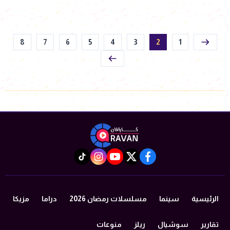
8
7
6
5
4
3
2
1
instagram
tiktok
youtube
twitter
facebook
الرئيسية
سينما
مسلسلات رمضان 2026
دراما
مزيكا
تقارير
سوشيال
ريلز
منوعات