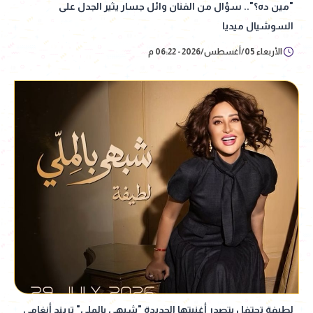
"مين ده؟".. سؤال من الفنان وائل جسار يثير الجدل على
السوشيال ميديا
الأربعاء 05/أغسطس/2026 - 06:22 م
لطيفة تحتفل بتصدر أغنيتها الجديدة "شبهي بالملي" تريند أنغامي