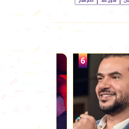
بان
فدوى عابد
حاتم صلاح
1