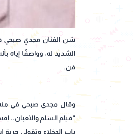
الشديد له، وواصفًا إياه ب
فن.
وقال مجدي صبحي في منشو
"فيلم السلم والثعبان.. إفس
باب الدخلاء وتقولي حرية إبد