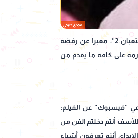
مجدي صبحي
شن الفنان مجدي صبحي هجوما لاذعا على أبطال وصناع فيلم "السلم والثعبان 2"، معبرا عن رفضه
ارمة على كافة ما يقدم من
ي "فيسبوك" عن الفيلم:
 للأسف أنتم دخلتم الفن من
الإبداع، أنتم تعرفون أشياء