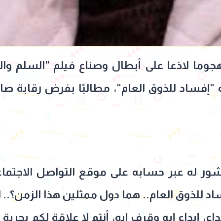
أنه "إفساد للذوق العام"، مطالبًا بفرض رقابة ص
ر له عبر حسابه على موقع التواصل الاجتماع
اد للذوق العام.. هما دول ممثلين هذا الزمن؟..
اع، إبداع إيه وقرف إيه، أنتم لا علاقة لكم بحرية 