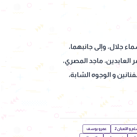
ء جلال، وإلى جانبهما،
 العابدين، ماجد المصري،
فنانين و الوجوه الشابة،
م و الثعبان 2
عمرو يوسف