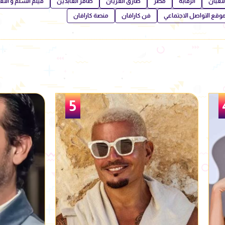
لثعبان
الرقابة
مصر
طارق العريان
ظافر العابدين
فيلم السلم و الثع
وقع التواصل الاجتماعي
فن كارافان
منصة كارافان
6