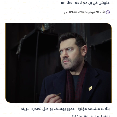
علوش في برنامج on the road
الأحد 28/يونيو/2026 - 09:26 ص
بثلاث مشاهد مؤثرة.. عمرو يوسف يواصل تصدره التريند
بمسلسل «الفرنساوي»