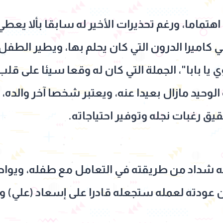
تماما، ورغم تحذيرات الأخير له سابقا بألا يعطي ل
 كاميرا الدرون التي كان يحلم بها، ويطير الطف
وي يا بابا"، الجملة التي كان له وقعا سيئا على 
الوحيد مازال بعيدا عنه، ويعتبر شخصا آخر والده
قيق رغبات نجله وتوفير احتياجاته.
ه شداد من طريقته في التعامل مع طفله، ويواص
عودته لعمله ستجعله قادرا على إسعاد (علي) وتو