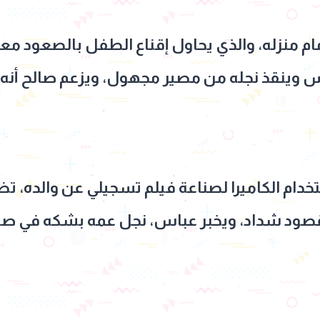
م منزله، والذي يحاول إقناع الطفل بالصعود مع
 وينقذ نجله من مصير مجهول، ويزعم صالح أنه ج
ام الكاميرا لصناعة فيلم تسجيلي عن والده، تظ
صود شداد، ويخبر عباس، نجل عمه بشكه في صا