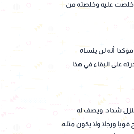
ت خلصت عليه وخلصته من
ؤكدا أنه لن ينساه
ه على البقاء في هذا
منزل شداد، ويصف له
قويا ورجلا ولا يكون مثله،