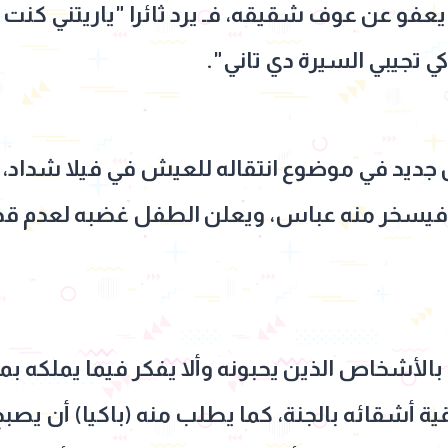
عفو عن عوف شقيقه، فـ يرد ثائرا "ياريتني كن
كي تجيبي السيرة دي تاني".
جديد في موضوع انتقاله للعيش في فيلا شداد، م
 فيسخر منه عباس، ويعلن الطفل غضبه لعدم قدرت
بالأشخاص الذين يحبونه وألا يفكر فيما يملكه ب
ية أشقائه بالجنة، كما يطلب منه (باكيا) أن يصبح 