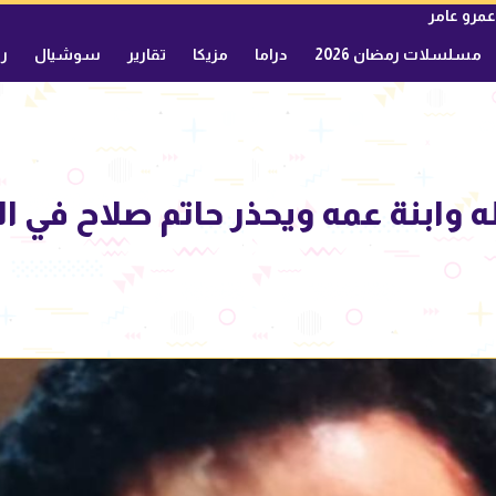
عمرو عامر
مسلسلات رمضان 2026
دراما
مزيكا
تقارير
سوشيال
ري